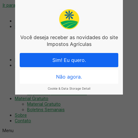
Ir para o conteúdo
Coworking
Blog
Blog
Você deseja receber as novidades do site
Agronegócio
Artigos
Impostos Agrículas
Notícias
Tributário
Nossos Cursos
Sim! Eu quero.
Serviços
Auditoria Digital
Treinamentos
Não agora.
Consultoria
Recuperação Fiscal
Cookie & Data Storage Detail
Regularização do imóvel rural
Material Gratuito
Material Gratuito
Boletins Semanais
Sobre
Contato
Menu