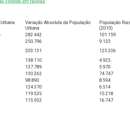
ão vivendo em favelas
.
 Urbana
Variação Absoluta da População
População Rura
Urbana
(2010)
6
282.442
101.159
250.796
9.133
203.131
125.336
138.110
4.925
137.789
5.970
130.262
74.747
98.890
8.594
124.370
6.514
119.535
15.218
115.932
16.747