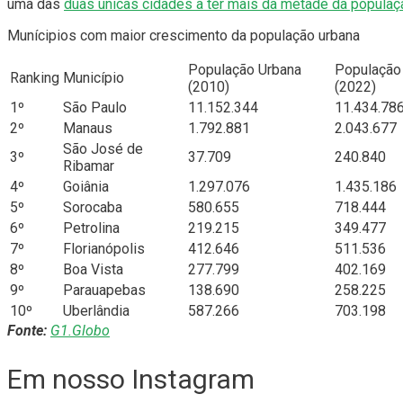
uma das
duas únicas cidades a ter mais da metade da populaç
Munícipios com maior crescimento da população urbana
População Urbana
População
Ranking
Município
(2010)
(2022)
1º
São Paulo
11.152.344
11.434.78
2º
Manaus
1.792.881
2.043.677
São José de
3º
37.709
240.840
Ribamar
4º
Goiânia
1.297.076
1.435.186
5º
Sorocaba
580.655
718.444
6º
Petrolina
219.215
349.477
7º
Florianópolis
412.646
511.536
8º
Boa Vista
277.799
402.169
9º
Parauapebas
138.690
258.225
10º
Uberlândia
587.266
703.198
Fonte:
G1.Globo
Em nosso Instagram