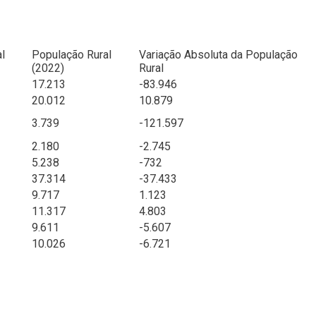
l
População Rural
Variação Absoluta da População
(2022)
Rural
17.213
-83.946
20.012
10.879
3.739
-121.597
2.180
-2.745
5.238
-732
37.314
-37.433
9.717
1.123
11.317
4.803
9.611
-5.607
10.026
-6.721