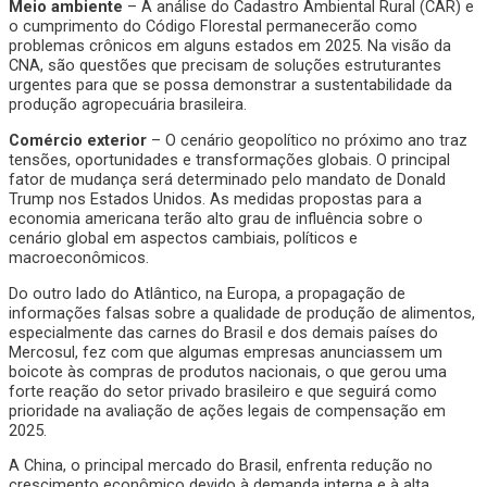
Meio ambiente
– A análise do Cadastro Ambiental Rural (CAR) e
o cumprimento do Código Florestal permanecerão como
problemas crônicos em alguns estados em 2025. Na visão da
CNA, são questões que precisam de soluções estruturantes
urgentes para que se possa demonstrar a sustentabilidade da
produção agropecuária brasileira.
Comércio exterior
– O cenário geopolítico no próximo ano traz
tensões, oportunidades e transformações globais. O principal
fator de mudança será determinado pelo mandato de Donald
Trump nos Estados Unidos. As medidas propostas para a
economia americana terão alto grau de influência sobre o
cenário global em aspectos cambiais, políticos e
macroeconômicos.
Do outro lado do Atlântico, na Europa, a propagação de
informações falsas sobre a qualidade de produção de alimentos,
especialmente das carnes do Brasil e dos demais países do
Mercosul, fez com que algumas empresas anunciassem um
boicote às compras de produtos nacionais, o que gerou uma
forte reação do setor privado brasileiro e que seguirá como
prioridade na avaliação de ações legais de compensação em
2025.
A China, o principal mercado do Brasil, enfrenta redução no
crescimento econômico devido à demanda interna e à alta