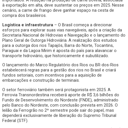
importados. A redução na produção de carne bovina, associada
à exportação em alta, deve sustentar os preços em 2025. Nesse
cenário, a carne de frango deve ganhar espaço na cesta de
compra dos brasileiros.
Logística e infraestrutura
– O Brasil começa a direcionar
esforços para explorar suas vias navegáveis, após a criação da
Secretaria Nacional de Hidrovias e Navegação e o lançamento do
Plano Geral de Outorga Hidroviária. A realização dos estudos
para a outorga dos rios Tapajós, Barra do Norte, Tocantins,
Paraguai e da Lagoa Mirim é aposta do país para alavancar o
transporte hidroviário, que historicamente é subutilizado.
O lançamento do Marco Regulatório dos Rios ou BR-dos-Rios
estabelecerá regras para a gestão dos rios no Brasil e criará
fundos setoriais, com incentivos para a aquisição de
embarcações e construção de terminais.
O setor ferroviário também será protagonista em 2025. A
Ferrovia Transnordestina receberá aporte de R$ 3,6 bilhões do
Fundo de Desenvolvimento do Nordeste (FNDE), administrado
pelo Banco do Nordeste, com conclusão prevista em 2026. O
leilão da Ferrogrão no 2º semestre pode sair do papel, mas
dependerá exclusivamente de liberação do Supremo Tribunal
Federal (STF).