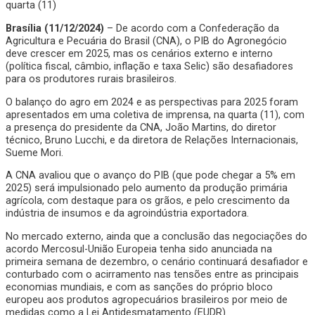
quarta (11)
Brasília (11/12/2024)
– De acordo com a Confederação da
Agricultura e Pecuária do Brasil (CNA), o PIB do Agronegócio
deve crescer em 2025, mas os cenários externo e interno
(política fiscal, câmbio, inflação e taxa Selic) são desafiadores
para os produtores rurais brasileiros.
O balanço do agro em 2024 e as perspectivas para 2025 foram
apresentados em uma coletiva de imprensa, na quarta (11), com
a presença do presidente da CNA, João Martins, do diretor
técnico, Bruno Lucchi, e da diretora de Relações Internacionais,
Sueme Mori.
A CNA avaliou que o avanço do PIB (que pode chegar a 5% em
2025) será impulsionado pelo aumento da produção primária
agrícola, com destaque para os grãos, e pelo crescimento da
indústria de insumos e da agroindústria exportadora.
No mercado externo, ainda que a conclusão das negociações do
acordo Mercosul-União Europeia tenha sido anunciada na
primeira semana de dezembro, o cenário continuará desafiador e
conturbado com o acirramento nas tensões entre as principais
economias mundiais, e com as sanções do próprio bloco
europeu aos produtos agropecuários brasileiros por meio de
medidas como a Lei Antidesmatamento (EUDR).