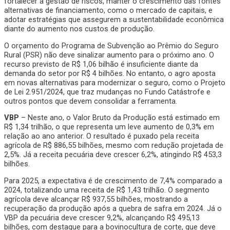
fortalecer a gestão de riscos, manter o crescimento das fontes
alternativas de financiamento, como o mercado de capitais, e
adotar estratégias que assegurem a sustentabilidade econômica
diante do aumento nos custos de produção.
O orçamento do Programa de Subvenção ao Prêmio do Seguro
Rural (PSR) não deve sinalizar aumento para o próximo ano. O
recurso previsto de R$ 1,06 bilhão é insuficiente diante da
demanda do setor por R$ 4 bilhões. No entanto, o agro aposta
em novas alternativas para modernizar o seguro, como o Projeto
de Lei 2.951/2024, que traz mudanças no Fundo Catástrofe e
outros pontos que devem consolidar a ferramenta.
VBP
– Neste ano, o Valor Bruto da Produção está estimado em
R$ 1,34 trilhão, o que representa um leve aumento de 0,3% em
relação ao ano anterior. O resultado é puxado pela receita
agrícola de R$ 886,55 bilhões, mesmo com redução projetada de
2,5%. Já a receita pecuária deve crescer 6,2%, atingindo R$ 453,3
bilhões.
Para 2025, a expectativa é de crescimento de 7,4% comparado a
2024, totalizando uma receita de R$ 1,43 trilhão. O segmento
agrícola deve alcançar R$ 937,55 bilhões, mostrando a
recuperação da produção após a quebra de safra em 2024. Já o
VBP da pecuária deve crescer 9,2%, alcançando R$ 495,13
bilhões, com destaque para a bovinocultura de corte, que deve