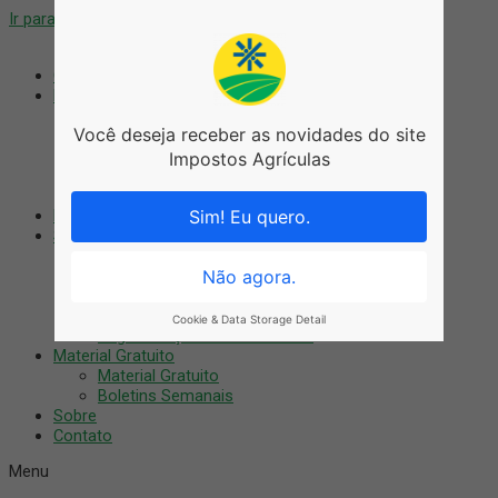
Ir para o conteúdo
Coworking
Blog
Blog
Você deseja receber as novidades do site
Agronegócio
Artigos
Impostos Agrículas
Notícias
Tributário
Nossos Cursos
Sim! Eu quero.
Serviços
Auditoria Digital
Treinamentos
Não agora.
Consultoria
Recuperação Fiscal
Cookie & Data Storage Detail
Regularização do imóvel rural
Material Gratuito
Material Gratuito
Boletins Semanais
Sobre
Contato
Menu