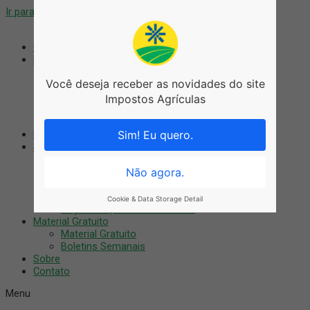
Ir para o conteúdo
Coworking
Blog
Blog
Você deseja receber as novidades do site
Agronegócio
Artigos
Impostos Agrículas
Notícias
Tributário
Nossos Cursos
Sim! Eu quero.
Serviços
Auditoria Digital
Treinamentos
Não agora.
Consultoria
Recuperação Fiscal
Cookie & Data Storage Detail
Regularização do imóvel rural
Material Gratuito
Material Gratuito
Boletins Semanais
Sobre
Contato
Menu