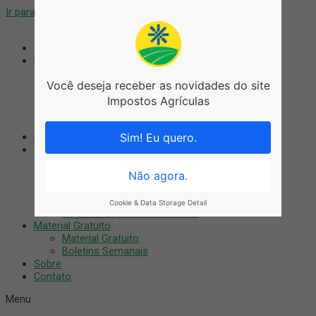
Ir para o conteúdo
Coworking
Blog
Blog
Você deseja receber as novidades do site
Agronegócio
Artigos
Impostos Agrículas
Notícias
Tributário
Nossos Cursos
Sim! Eu quero.
Serviços
Auditoria Digital
Treinamentos
Não agora.
Consultoria
Recuperação Fiscal
Cookie & Data Storage Detail
Regularização do imóvel rural
Material Gratuito
Material Gratuito
Boletins Semanais
Sobre
Contato
Menu