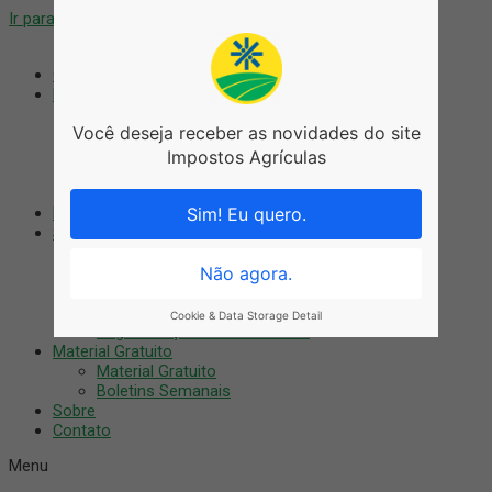
Ir para o conteúdo
Coworking
Blog
Blog
Você deseja receber as novidades do site
Agronegócio
Artigos
Impostos Agrículas
Notícias
Tributário
Nossos Cursos
Sim! Eu quero.
Serviços
Auditoria Digital
Treinamentos
Não agora.
Consultoria
Recuperação Fiscal
Cookie & Data Storage Detail
Regularização do imóvel rural
Material Gratuito
Material Gratuito
Boletins Semanais
Sobre
Contato
Menu