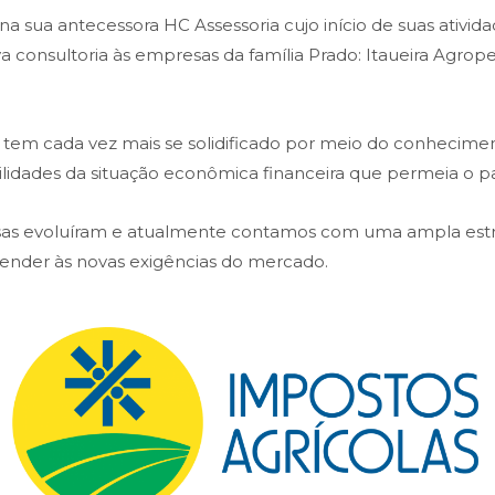
 sua antecessora HC Assessoria cujo início de suas atividad
ava consultoria às empresas da família Prado: Itaueira Agr
em cada vez mais se solidificado por meio do conheciment
bilidades da situação econômica financeira que permeia o pa
isas evoluíram e atualmente contamos com uma ampla es
atender às novas exigências do mercado.