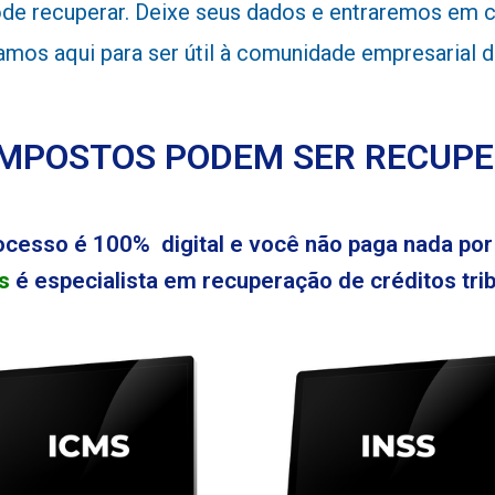
de recuperar. Deixe seus dados e entraremos em co
tamos aqui para ser útil à comunidade empresarial 
IMPOSTOS PODEM SER RECUP
ocesso é 100% digital e você não paga nada por 
s
é especialista em recuperação de créditos tribu