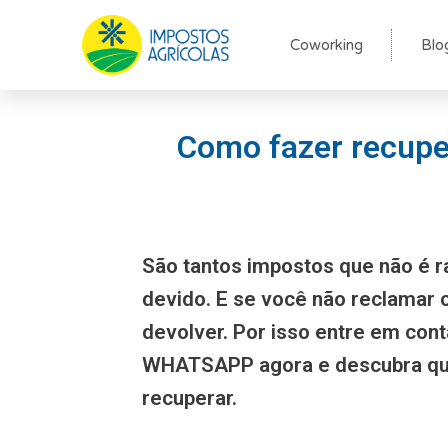
Ir
para
Coworking
Blo
o
conteúdo
Como fazer recuper
São tantos impostos que não é r
devido. E se você não reclamar
devolver. Por isso entre em con
WHATSAPP agora e descubra qu
recuperar.