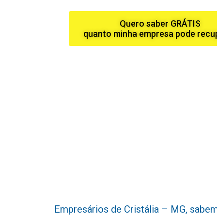
Quero saber GRÁTIS
quanto minha empresa pode recu
Empresários de Cristália – MG, sabemos