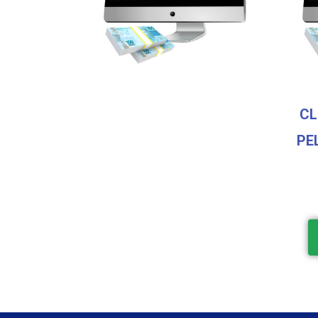
CL
PE