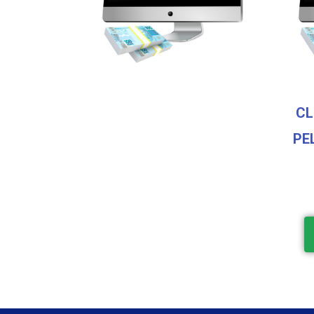
CL
PE