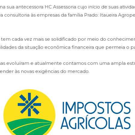
 sua antecessora HC Assessoria cujo início de suas atividad
ava consultoria às empresas da família Prado: Itaueira Agr
em cada vez mais se solidificado por meio do conheciment
bilidades da situação econômica financeira que permeia o pa
isas evoluíram e atualmente contamos com uma ampla es
atender às novas exigências do mercado.