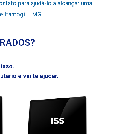
tato para ajudá-lo a alcançar uma
 de Itamogi – MG
ERADOS?
isso.
tário e vai te ajudar.