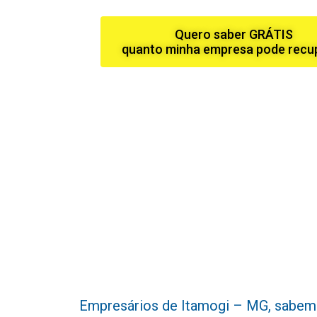
Quero saber GRÁTIS
quanto minha empresa pode recu
Empresários de Itamogi – MG, sabemos o