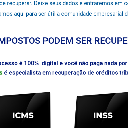
 recuperar. Deixe seus dados e entraremos em con
stamos aqui para ser útil à comunidade empresarial
IMPOSTOS PODEM SER RECUP
ocesso é 100% digital e você não paga nada por 
s
é especialista em recuperação de créditos tribu