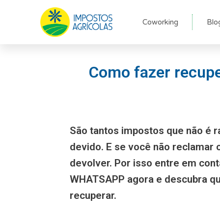
Ir
para
Coworking
Blo
o
conteúdo
Como fazer recupe
São tantos impostos que não é r
devido. E se você não reclamar
devolver. Por isso entre em con
WHATSAPP agora e descubra qu
recuperar.