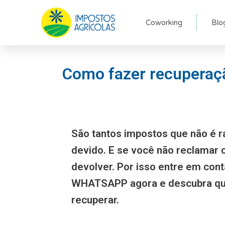
Ir
para
Coworking
Blo
o
conteúdo
Como fazer recuperaçã
São tantos impostos que não é r
devido. E se você não reclamar
devolver. Por isso entre em con
WHATSAPP agora e descubra qu
recuperar.