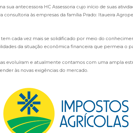
 sua antecessora HC Assessoria cujo início de suas atividad
ava consultoria às empresas da família Prado: Itaueira Agr
em cada vez mais se solidificado por meio do conheciment
bilidades da situação econômica financeira que permeia o pa
isas evoluíram e atualmente contamos com uma ampla es
atender às novas exigências do mercado.