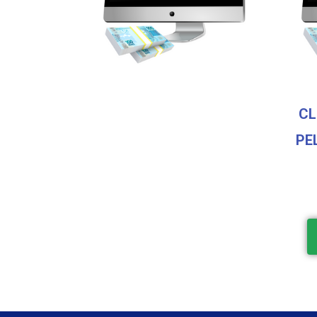
CL
PE