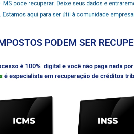
MS pode recuperar. Deixe seus dados e entraremos
l. Estamos aqui para ser útil à comunidade empres
IMPOSTOS PODEM SER RECUP
ocesso é 100% digital e você não paga nada por 
s
é especialista em recuperação de créditos tribu