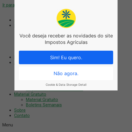
Ir para o conteúdo
Coworking
Blog
Blog
Você deseja receber as novidades do site
Agronegócio
Artigos
Impostos Agrículas
Notícias
Tributário
Nossos Cursos
Sim! Eu quero.
Serviços
Auditoria Digital
Treinamentos
Não agora.
Consultoria
Recuperação Fiscal
Cookie & Data Storage Detail
Regularização do imóvel rural
Material Gratuito
Material Gratuito
Boletins Semanais
Sobre
Contato
Menu