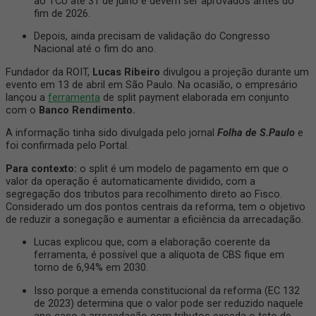
ao TCU até 31 de julho e devem ser aprovados antes do
fim de 2026.
Depois, ainda precisam de validação do Congresso
Nacional até o fim do ano.
Fundador da ROIT,
Lucas Ribeiro
divulgou a projeção durante um
evento em 13 de abril em São Paulo. Na ocasião, o empresário
lançou a
ferramenta
de split payment elaborada em conjunto
com o
Banco Rendimento.
A informação tinha sido divulgada pelo jornal
Folha de S.Paulo
e
foi confirmada pelo Portal.
Para contexto:
o split é um modelo de pagamento em que o
valor da operação é automaticamente dividido, com a
segregação dos tributos para recolhimento direto ao Fisco.
Considerado um dos pontos centrais da reforma, tem o objetivo
de reduzir a sonegação e aumentar a eficiência da arrecadação.
Lucas explicou que, com a elaboração coerente da
ferramenta, é possível que a alíquota de CBS fique em
torno de 6,94% em 2030.
Isso porque a emenda constitucional da reforma (EC 132
de 2023) determina que o valor pode ser reduzido naquele
ano caso a arrecadação com tributos exceda o teto de