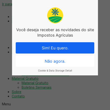
Ir para o conteúdo
Coworking
Blog
Blog
Você deseja receber as novidades do site
Agronegócio
Artigos
Impostos Agrículas
Notícias
Tributário
Nossos Cursos
Sim! Eu quero.
Serviços
Auditoria Digital
Treinamentos
Não agora.
Consultoria
Recuperação Fiscal
Cookie & Data Storage Detail
Regularização do imóvel rural
Material Gratuito
Material Gratuito
Boletins Semanais
Sobre
Contato
Menu