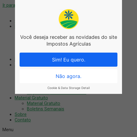
Ir para o conteúdo
Coworking
Blog
Blog
Você deseja receber as novidades do site
Agronegócio
Artigos
Impostos Agrículas
Notícias
Tributário
Nossos Cursos
Sim! Eu quero.
Serviços
Auditoria Digital
Treinamentos
Não agora.
Consultoria
Recuperação Fiscal
Cookie & Data Storage Detail
Regularização do imóvel rural
Material Gratuito
Material Gratuito
Boletins Semanais
Sobre
Contato
Menu