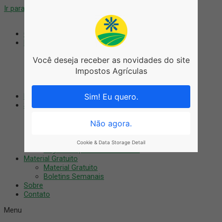
Ir para o conteúdo
Coworking
Blog
Blog
Você deseja receber as novidades do site
Agronegócio
Artigos
Impostos Agrículas
Notícias
Tributário
Nossos Cursos
Sim! Eu quero.
Serviços
Auditoria Digital
Treinamentos
Não agora.
Consultoria
Recuperação Fiscal
Cookie & Data Storage Detail
Regularização do imóvel rural
Material Gratuito
Material Gratuito
Boletins Semanais
Sobre
Contato
Menu