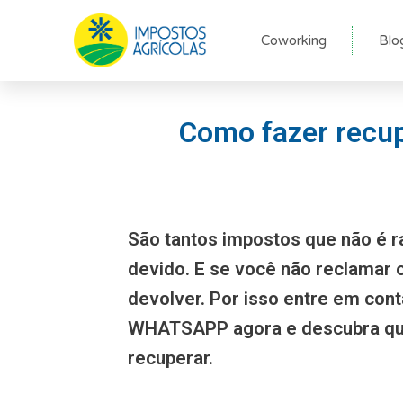
Ir
para
Coworking
Blo
o
conteúdo
Como fazer recup
São tantos impostos que não é r
devido. E se você não reclamar
devolver. Por isso entre em con
WHATSAPP agora e descubra qu
recuperar.