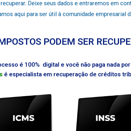
ecuperar. Deixe seus dados e entraremos em conta
stamos aqui para ser útil à comunidade empresarial 
IMPOSTOS PODEM SER RECUP
ocesso é 100% digital e você não paga nada por 
s
é especialista em recuperação de créditos tribu