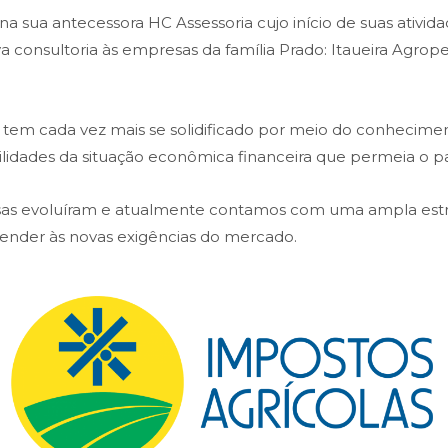
 sua antecessora HC Assessoria cujo início de suas atividad
ava consultoria às empresas da família Prado: Itaueira Agr
em cada vez mais se solidificado por meio do conheciment
bilidades da situação econômica financeira que permeia o pa
isas evoluíram e atualmente contamos com uma ampla es
atender às novas exigências do mercado.