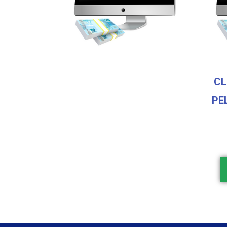
CL
PE