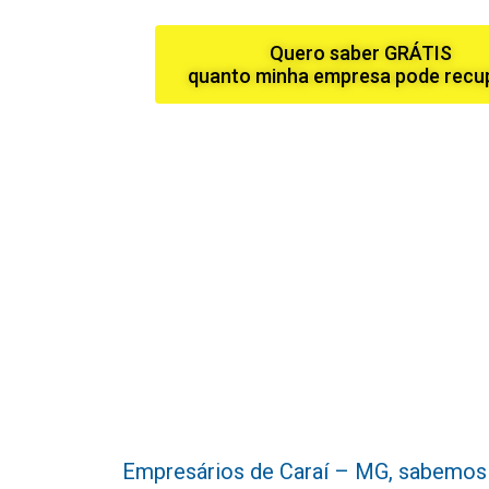
Quero saber GRÁTIS
quanto minha empresa pode recu
Empresários de Caraí – MG, sabemos o q