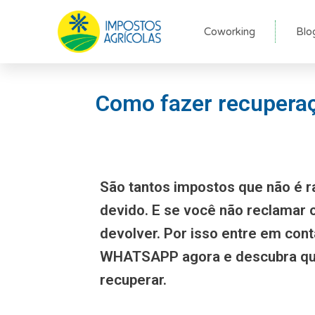
Ir
para
Coworking
Blo
o
conteúdo
Como fazer recuperaç
São tantos impostos que não é r
devido. E se você não reclamar
devolver. Por isso entre em con
WHATSAPP agora e descubra qu
recuperar.