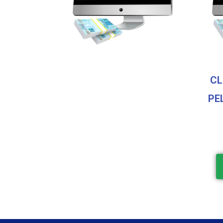
CL
PE