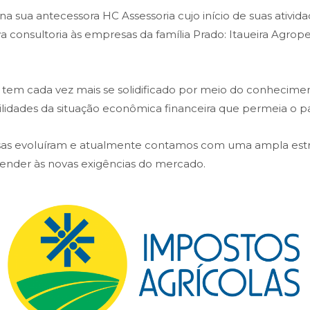
 sua antecessora HC Assessoria cujo início de suas atividad
ava consultoria às empresas da família Prado: Itaueira Agr
em cada vez mais se solidificado por meio do conheciment
bilidades da situação econômica financeira que permeia o pa
isas evoluíram e atualmente contamos com uma ampla es
atender às novas exigências do mercado.