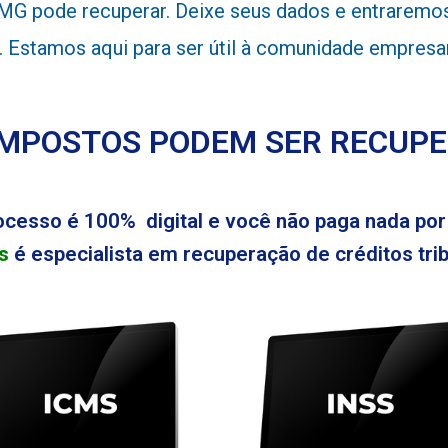
 pode recuperar. Deixe seus dados e entraremos 
el. Estamos aqui para ser útil à comunidade empre
IMPOSTOS PODEM SER RECUP
ocesso é 100% digital e você não paga nada por 
s
é especialista em recuperação de créditos tribu