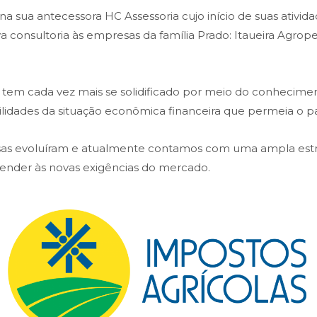
 sua antecessora HC Assessoria cujo início de suas atividad
ava consultoria às empresas da família Prado: Itaueira Agr
em cada vez mais se solidificado por meio do conheciment
bilidades da situação econômica financeira que permeia o pa
isas evoluíram e atualmente contamos com uma ampla es
atender às novas exigências do mercado.