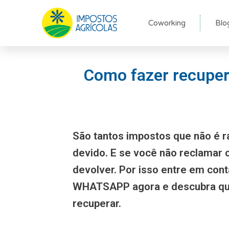
Ir
para
Coworking
Blo
o
conteúdo
Como fazer recuper
São tantos impostos que não é r
devido. E se você não reclamar
devolver. Por isso entre em con
WHATSAPP agora e descubra qu
recuperar.