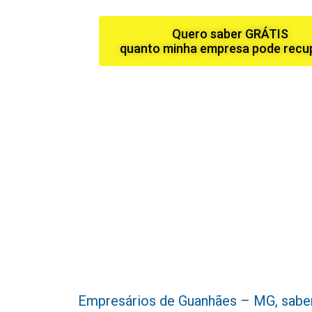
Quero saber GRÁTIS
quanto minha empresa pode recu
Empresários de Guanhães – MG, sabemos