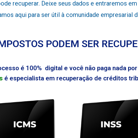
de recuperar. Deixe seus dados e entraremos em c
stamos aqui para ser útil à comunidade empresaria
IMPOSTOS PODEM SER RECUP
ocesso é 100% digital e você não paga nada por 
s
é especialista em recuperação de créditos tribu