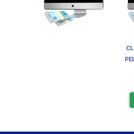
CL
PE