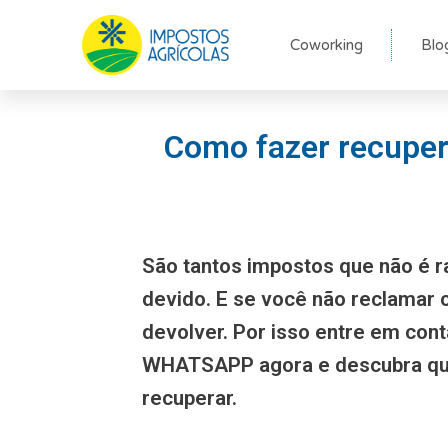
Ir
para
Coworking
Blo
o
conteúdo
Como fazer recupera
São tantos impostos que não é r
devido. E se você não reclamar
devolver. Por isso entre em con
WHATSAPP agora e descubra qu
recuperar.