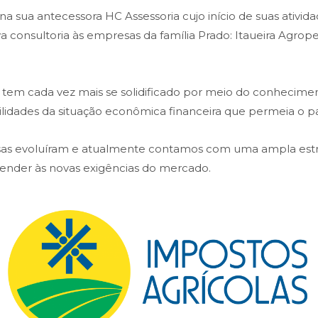
 sua antecessora HC Assessoria cujo início de suas atividad
ava consultoria às empresas da família Prado: Itaueira Agr
em cada vez mais se solidificado por meio do conheciment
bilidades da situação econômica financeira que permeia o pa
isas evoluíram e atualmente contamos com uma ampla es
atender às novas exigências do mercado.