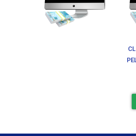
CL
PE