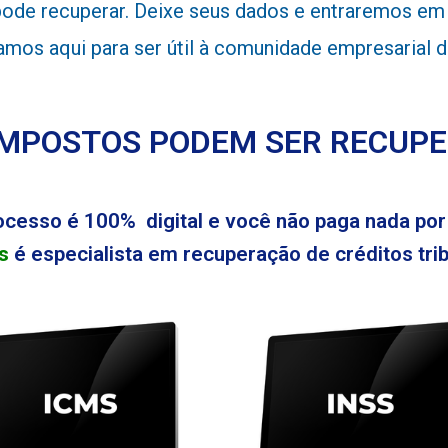
de recuperar. Deixe seus dados e entraremos em c
stamos aqui para ser útil à comunidade empresarial
IMPOSTOS PODEM SER RECUP
ocesso é 100% digital e você não paga nada por 
s
é especialista em recuperação de créditos tribu