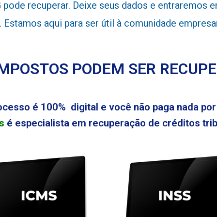
pode recuperar. Deixe seus dados e entraremos em
l. Estamos aqui para ser útil à comunidade empresa
IMPOSTOS PODEM SER RECUP
ocesso é 100% digital e você não paga nada por 
s
é especialista em recuperação de créditos tribu