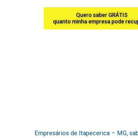
Quero saber GRÁTIS
quanto minha empresa pode recu
Empresários de Itapecerica – MG, sabem