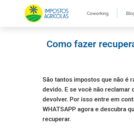
Ir
para
Coworking
Blo
o
conteúdo
Como fazer recupera
São tantos impostos que não é r
devido. E se você não reclamar
devolver. Por isso entre em con
WHATSAPP agora e descubra qu
recuperar.