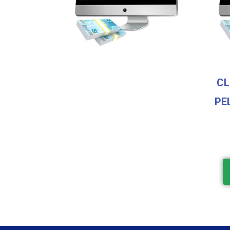
CL
PE