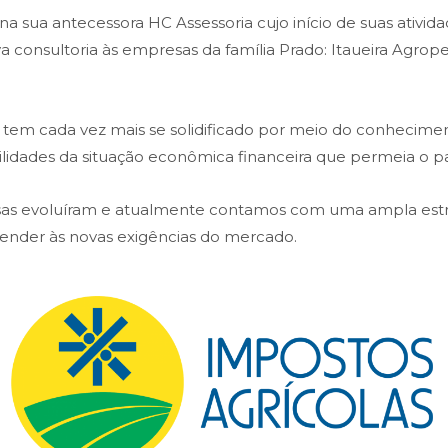
 sua antecessora HC Assessoria cujo início de suas atividad
ava consultoria às empresas da família Prado: Itaueira Agr
em cada vez mais se solidificado por meio do conheciment
bilidades da situação econômica financeira que permeia o pa
isas evoluíram e atualmente contamos com uma ampla es
atender às novas exigências do mercado.