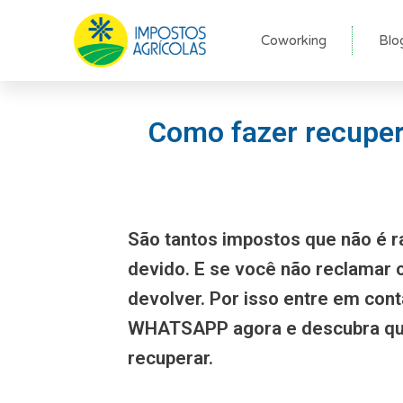
Ir
para
Coworking
Blo
o
conteúdo
Como fazer recuper
São tantos impostos que não é r
devido. E se você não reclamar
devolver. Por isso entre em con
WHATSAPP agora e descubra qu
recuperar.