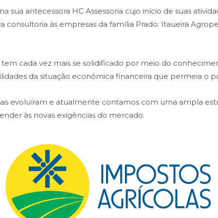
 sua antecessora HC Assessoria cujo início de suas atividad
ava consultoria às empresas da família Prado: Itaueira Agr
em cada vez mais se solidificado por meio do conheciment
bilidades da situação econômica financeira que permeia o pa
isas evoluíram e atualmente contamos com uma ampla es
atender às novas exigências do mercado.