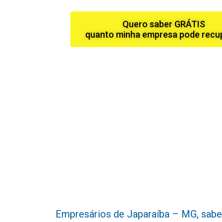
Quero saber GRÁTIS
quanto minha empresa pode recu
Empresários de Japaraíba – MG, sabemos