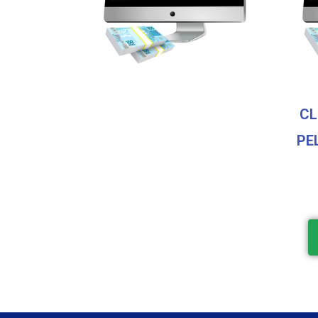
CL
PE