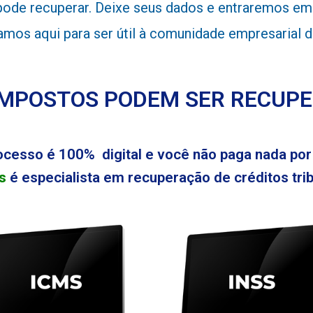
de recuperar. Deixe seus dados e entraremos em c
stamos aqui para ser útil à comunidade empresarial
IMPOSTOS PODEM SER RECUP
ocesso é 100% digital e você não paga nada por 
s
é especialista em recuperação de créditos tribu