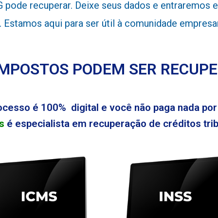
pode recuperar. Deixe seus dados e entraremos em
l. Estamos aqui para ser útil à comunidade empresa
IMPOSTOS PODEM SER RECUP
ocesso é 100% digital e você não paga nada por 
s
é especialista em recuperação de créditos tribu