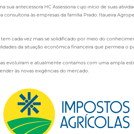
 sua antecessora HC Assessoria cujo início de suas atividad
ava consultoria às empresas da família Prado: Itaueira Agr
em cada vez mais se solidificado por meio do conheciment
bilidades da situação econômica financeira que permeia o pa
isas evoluíram e atualmente contamos com uma ampla es
atender às novas exigências do mercado.