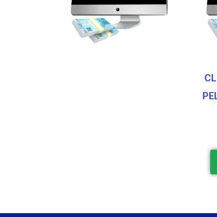
CL
PE