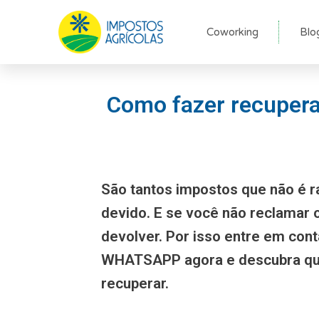
Ir
para
Coworking
Blo
o
conteúdo
Como fazer recupera
São tantos impostos que não é r
devido. E se você não reclamar
devolver. Por isso entre em con
WHATSAPP agora e descubra qu
recuperar.