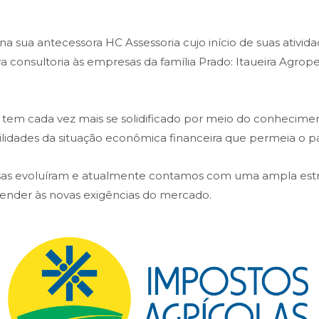
 sua antecessora HC Assessoria cujo início de suas atividad
ava consultoria às empresas da família Prado: Itaueira Agr
em cada vez mais se solidificado por meio do conheciment
bilidades da situação econômica financeira que permeia o pa
isas evoluíram e atualmente contamos com uma ampla es
atender às novas exigências do mercado.