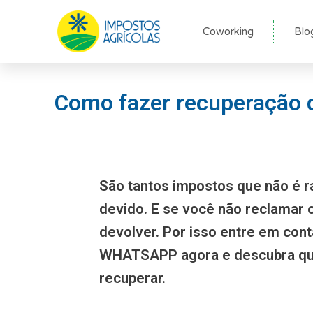
Ir
para
Coworking
Blo
o
conteúdo
Como fazer recuperação d
São tantos impostos que não é r
devido. E se você não reclamar
devolver. Por isso entre em con
WHATSAPP agora e descubra qu
recuperar.