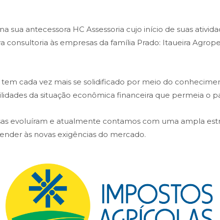
 sua antecessora HC Assessoria cujo início de suas atividad
ava consultoria às empresas da família Prado: Itaueira Agr
em cada vez mais se solidificado por meio do conheciment
bilidades da situação econômica financeira que permeia o pa
isas evoluíram e atualmente contamos com uma ampla es
atender às novas exigências do mercado.