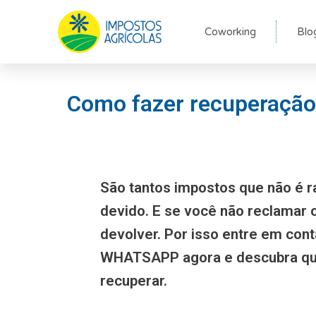
Ir
para
Coworking
Blo
o
conteúdo
Como fazer recuperação 
São tantos impostos que não é r
devido. E se você não reclamar
devolver. Por isso entre em con
WHATSAPP agora e descubra qu
recuperar.