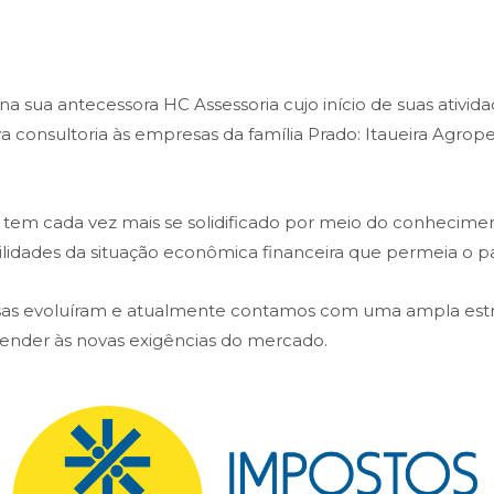
 sua antecessora HC Assessoria cujo início de suas atividad
ava consultoria às empresas da família Prado: Itaueira Agr
em cada vez mais se solidificado por meio do conheciment
bilidades da situação econômica financeira que permeia o pa
isas evoluíram e atualmente contamos com uma ampla es
atender às novas exigências do mercado.