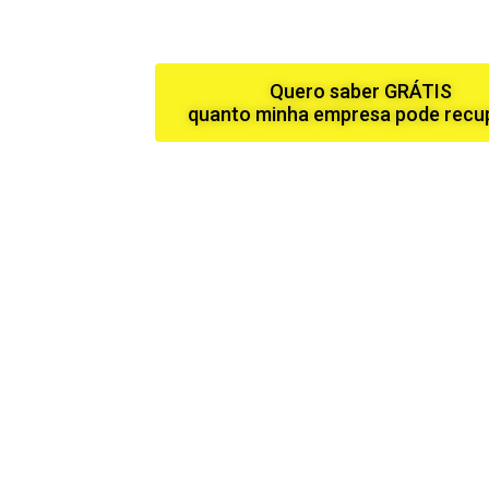
Quero saber GRÁTIS
quanto minha empresa pode recu