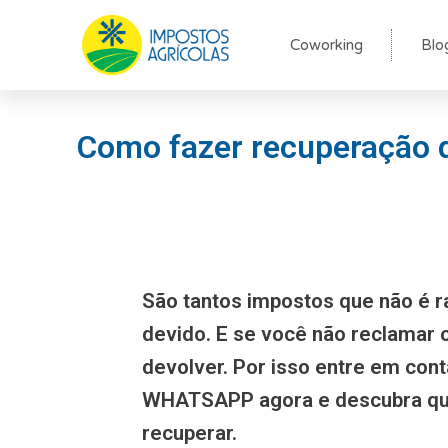
Ir
para
Coworking
Blo
o
conteúdo
Como fazer recuperação d
São tantos impostos que não é r
devido. E se você não reclamar
devolver. Por isso entre em con
WHATSAPP agora e descubra qu
recuperar.