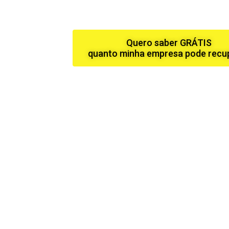
Quero saber GRÁTIS
quanto minha empresa pode recu