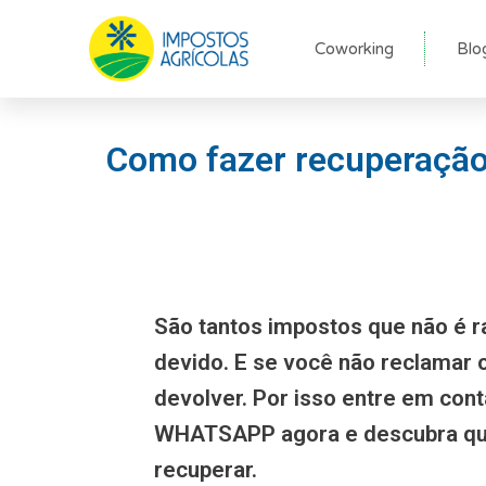
Ir
para
Coworking
Blo
o
conteúdo
Como fazer recuperação 
São tantos impostos que não é r
devido. E se você não reclamar
devolver. Por isso entre em con
WHATSAPP agora e descubra qu
recuperar.