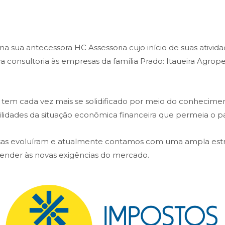
 sua antecessora HC Assessoria cujo início de suas atividad
ava consultoria às empresas da família Prado: Itaueira Agr
em cada vez mais se solidificado por meio do conheciment
bilidades da situação econômica financeira que permeia o pa
isas evoluíram e atualmente contamos com uma ampla es
atender às novas exigências do mercado.