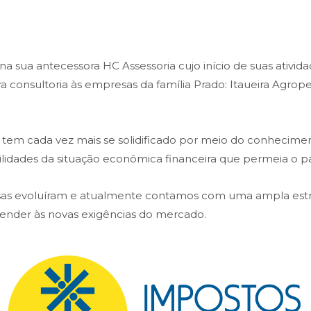
 sua antecessora HC Assessoria cujo início de suas atividad
ava consultoria às empresas da família Prado: Itaueira Agr
em cada vez mais se solidificado por meio do conheciment
bilidades da situação econômica financeira que permeia o pa
isas evoluíram e atualmente contamos com uma ampla es
atender às novas exigências do mercado.