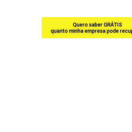
Quero saber GRÁTIS
quanto minha empresa pode recu