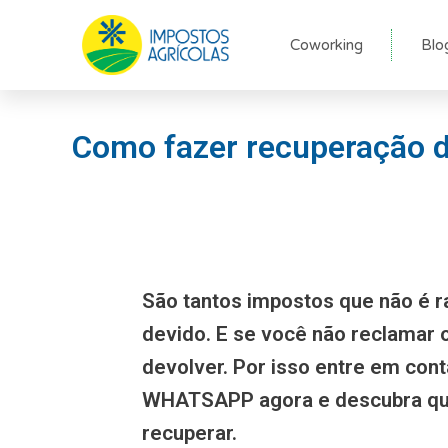
Ir
para
Coworking
Blo
o
conteúdo
Como fazer recuperação de
São tantos impostos que não é r
devido. E se você não reclamar
devolver. Por isso entre em con
WHATSAPP agora e descubra qu
recuperar.