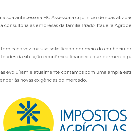
 sua antecessora HC Assessoria cujo início de suas atividad
ava consultoria às empresas da família Prado: Itaueira Agr
em cada vez mais se solidificado por meio do conheciment
bilidades da situação econômica financeira que permeia o pa
isas evoluíram e atualmente contamos com uma ampla es
atender às novas exigências do mercado.