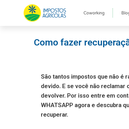
Ir
para
Coworking
Blo
o
conteúdo
Como fazer recuperação
São tantos impostos que não é r
devido. E se você não reclamar
devolver. Por isso entre em con
WHATSAPP agora e descubra qu
recuperar.