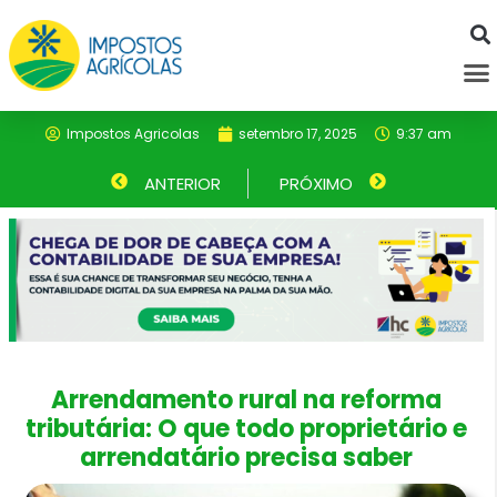
Ir
para
M
o
conteúdo
Impostos Agricolas
setembro 17, 2025
9:37 am
Anterior
ANTERIOR
PRÓXIMO
Próximo
Arrendamento rural na reforma
tributária: O que todo proprietário e
arrendatário precisa saber