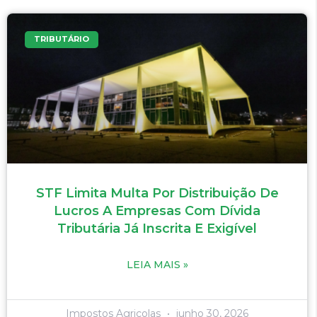
TRIBUTÁRIO
STF Limita Multa Por Distribuição De
Lucros A Empresas Com Dívida
Tributária Já Inscrita E Exigível
LEIA MAIS »
Impostos Agricolas
junho 30, 2026