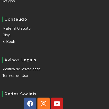
Artigos
Conteúdo
Material Gratuito
Blog
E-Book
Avisos Legais
Política de Privacidade
Termos de Uso
Redes Sociais
F
I
Y
a
n
o