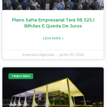
Plano Safra Empresarial Terá R$ 525,1
Bilhões E Queda De Juros
LEIA MAIS »
Impostos Agricolas
junho 30, 2026
TRIBUTÁRIO