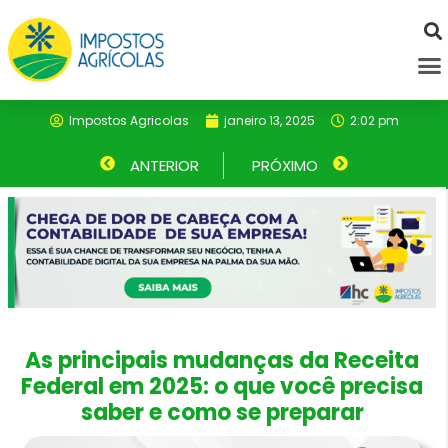
Ir
para
M
o
conteúdo
Impostos Agricolas
janeiro 13, 2025
2:02 pm
Anterior
ANTERIOR
PRÓXIMO
Próximo
As principais mudanças da Receita
Federal em 2025: o que você precisa
saber e como se preparar