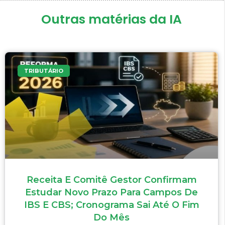
Outras matérias da IA
TRIBUTÁRIO
Receita E Comitê Gestor Confirmam
Estudar Novo Prazo Para Campos De
IBS E CBS; Cronograma Sai Até O Fim
Do Mês