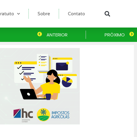
ratuito
Sobre
Contato
Pesqu
Anterior
ANTERIOR
PRÓXIMO
P