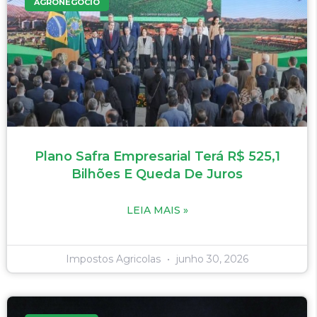
AGRONEGÓCIO
Plano Safra Empresarial Terá R$ 525,1
Bilhões E Queda De Juros
LEIA MAIS »
Impostos Agricolas
junho 30, 2026