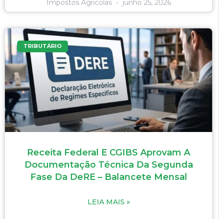
Impostos Agricolas
junho 25, 2026
TRIBUTÁRIO
Receita Federal E CGIBS Aprovam A
Documentação Técnica Da Segunda
Fase Da DeRE – Balancete Mensal
LEIA MAIS »