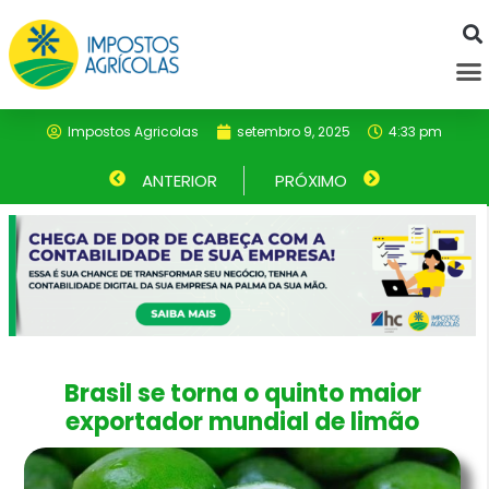
Ir
para
M
o
conteúdo
Impostos Agricolas
setembro 9, 2025
4:33 pm
Anterior
ANTERIOR
PRÓXIMO
Próximo
Brasil se torna o quinto maior
exportador mundial de limão