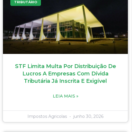
TRIBUTÁRIO
STF Limita Multa Por Distribuição De
Lucros A Empresas Com Dívida
Tributária Já Inscrita E Exigível
LEIA MAIS »
Impostos Agricolas
junho 30, 2026