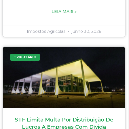
LEIA MAIS »
Impostos Agricolas
junho 30, 2026
TRIBUTÁRIO
STF Limita Multa Por Distribuição De
Lucros A Empresas Com Dívida