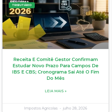
TRIBUTÁRIO
Receita E Comitê Gestor Confirmam
Estudar Novo Prazo Para Campos De
IBS E CBS; Cronograma Sai Até O Fim
Do Mês
LEIA MAIS »
Impostos Agricolas
julho 28, 2026