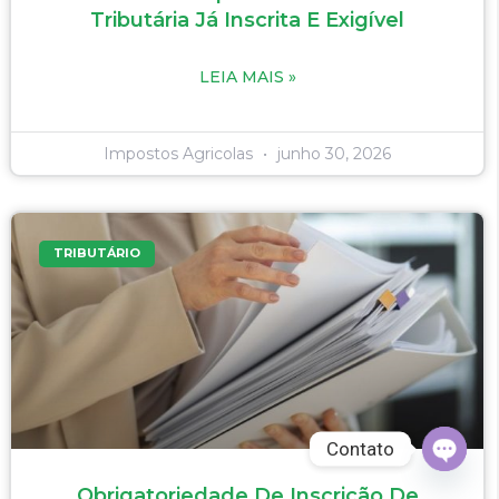
Tributária Já Inscrita E Exigível
LEIA MAIS »
Impostos Agricolas
junho 30, 2026
TRIBUTÁRIO
Contato
Open
Obrigatoriedade De Inscrição De
chaty