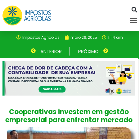
Ir
para
M
o
conteúdo
Impostos Agricolas
maio 26, 2025
11:14 am
Anterior
ANTERIOR
PRÓXIMO
Próximo
Cooperativas investem em gestão
empresarial para enfrentar mercado