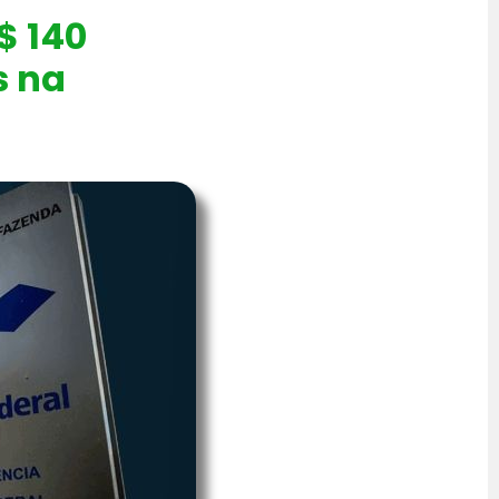
$ 140
s na