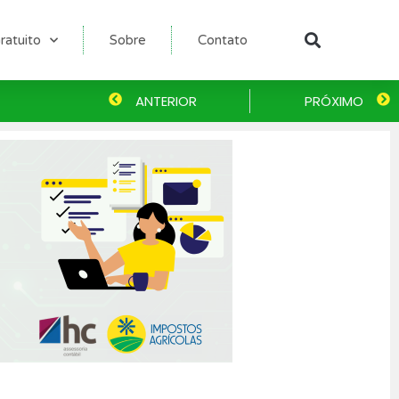
ratuito
Sobre
Contato
Pesqu
Anterior
ANTERIOR
PRÓXIMO
P