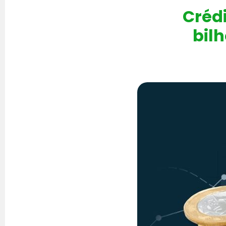
Créd
bilh