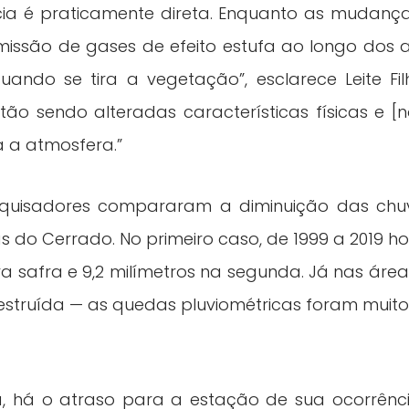
a é praticamente direta. Enquanto as mudanças
issão de gases de efeito estufa ao longo dos an
ndo se tira a vegetação”, esclarece Leite Filh
ão sendo alteradas características físicas e [
 a atmosfera.”
esquisadores compararam a diminuição das ch
do Cerrado. No primeiro caso, de 1999 a 2019 ho
a safra e 9,2 milímetros na segunda. Já nas á
struída — as quedas pluviométricas foram muito ma
, há o atraso para a estação de sua ocorrênci