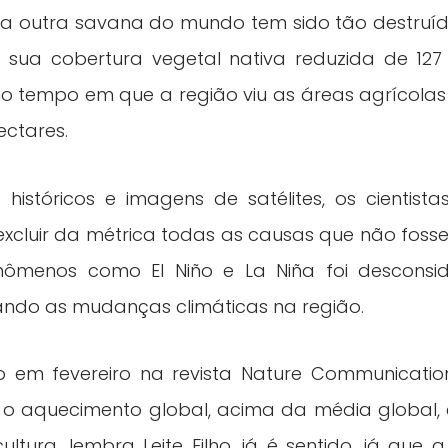
 outra savana do mundo tem sido tão destruída
e sua cobertura vegetal nativa reduzida de 127
o tempo em que a região viu as áreas agrícola
ectares.
istóricos e imagens de satélites, os cientis
ara excluir da métrica todas as causas que não f
nômenos como El Niño e La Niña foi desconsi
ando as mudanças climáticas na região.
 em fevereiro na revista Nature Communicatio
o aquecimento global, acima da média global, 
ltura, lembra Leite Filho, já é sentido, já qu