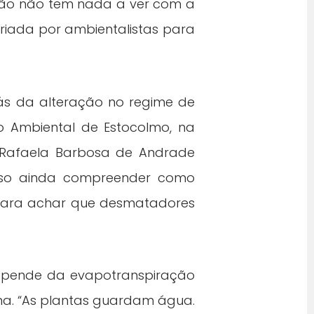
ção não tem nada a ver com a
riada por ambientalistas para
ás da alteração no regime de
to Ambiental de Estocolmo, na
l Rafaela Barbosa de Andrade
eciso ainda compreender como
á para achar que desmatadores
pende da evapotranspiração
ima. “As plantas guardam água.