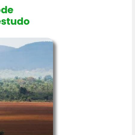
ode
estudo