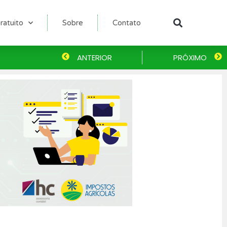
ratuito
Sobre
Contato
Pesqu
Anterior
ANTERIOR
PRÓXIMO
P