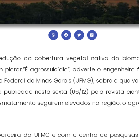
edução da cobertura vegetal nativa do bioma
iorar.”É agrossuicídio”, adverte o engenheiro flo
ade Federal de Minas Gerais (UFMG), sobre o que v
ublicado nesta sexta (06/12) pela revista científ
esmatamento seguirem elevados na região, o agron
parceira da UFMG e com o centro de pesquisa