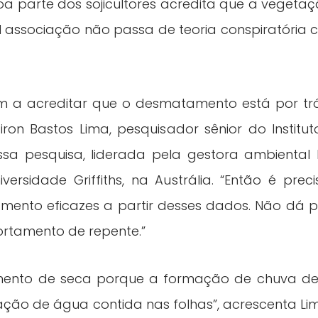
a parte dos sojicultores acredita que a vegeta
 associação não passa de teoria conspiratória c
m a acreditar que o desmatamento está por tr
iron Bastos Lima, pesquisador sênior do Institu
ssa pesquisa, liderada pela gestora ambienta
versidade Griffiths, na Austrália. “Então é pr
tamento eficazes a partir desses dados. Não d
ortamento de repente.”
ento de seca porque a formação de chuva de
ração de água contida nas folhas”, acrescenta L