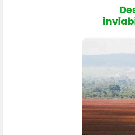
De
inviab