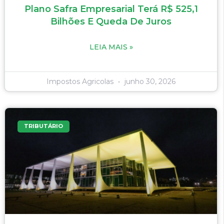
Plano Safra Empresarial Terá R$ 525,1
Bilhões E Queda De Juros
LEIA MAIS »
Impostos Agricolas
junho 30, 2026
TRIBUTÁRIO