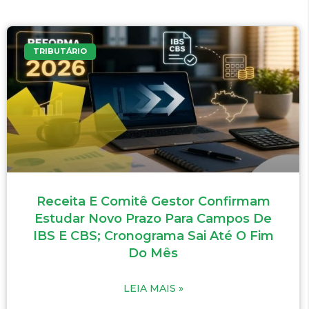
TRIBUTÁRIO
Receita E Comitê Gestor Confirmam
Estudar Novo Prazo Para Campos De
IBS E CBS; Cronograma Sai Até O Fim
Do Mês
LEIA MAIS »