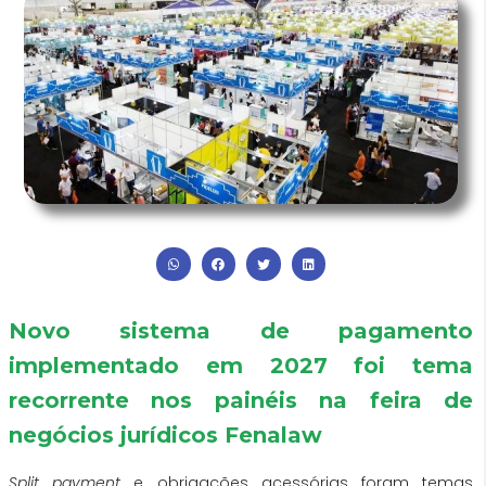
veria
1
Novo sistema de pagamento
ser
comentário
implementado em 2027 foi tema
retornada
esperando
recorrente nos painéis na feira de
ao
moderaçã
negócios jurídicos Fenalaw
contribuinte
em
Split payment
e obrigações acessórias foram temas