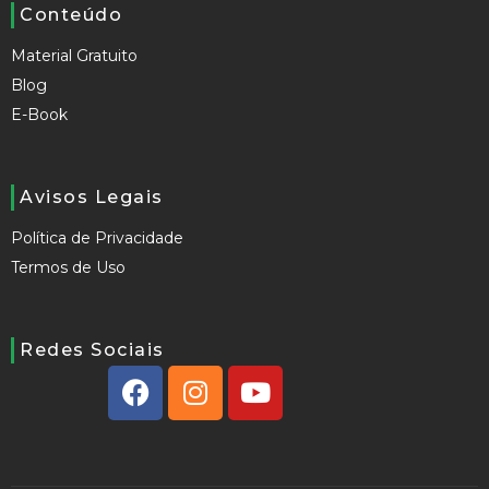
Conteúdo
Material Gratuito
Blog
E-Book
Avisos Legais
Política de Privacidade
Termos de Uso
Redes Sociais
F
I
Y
a
n
o
c
s
u
e
t
t