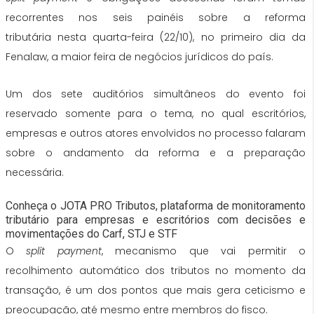
até
recorrentes nos seis painéis sobre a reforma
3
tributária nesta quarta-feira (22/10), no primeiro dia da
dias
Fenalaw, a maior feira de negócios jurídicos do país.
úteis.
Os
Um dos sete auditórios simultâneos do evento foi
tributaristas,
reservado somente para o tema, no qual escritórios,
no
empresas e outros atores envolvidos no processo falaram
entanto,
sobre o andamento da reforma e a preparação
consideram
necessária.
esse
prazo
Conheça o JOTA PRO Tributos, plataforma de monitoramento
tributário para empresas e escritórios com decisões e
irrealista.
movimentações do Carf, STJ e STF
O
split payment
, mecanismo que vai permitir o
recolhimento automático dos tributos no momento da
transação, é um dos pontos que mais gera ceticismo e
preocupação, até mesmo entre membros do fisco.