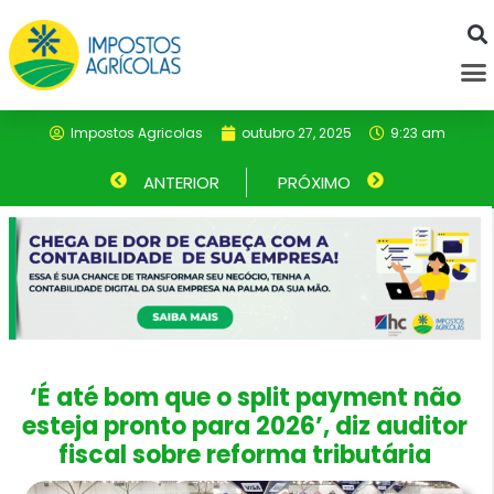
Ir
para
M
o
conteúdo
Impostos Agricolas
outubro 27, 2025
9:23 am
Anterior
ANTERIOR
PRÓXIMO
Próximo
‘É até bom que o split payment não
esteja pronto para 2026’, diz auditor
fiscal sobre reforma tributária