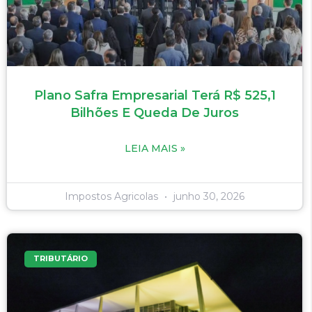
Plano Safra Empresarial Terá R$ 525,1
Bilhões E Queda De Juros
LEIA MAIS »
Impostos Agricolas
junho 30, 2026
TRIBUTÁRIO