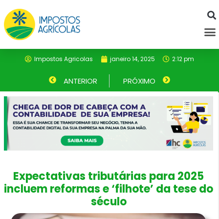
Ir
para
M
o
conteúdo
Impostos Agricolas
janeiro 14, 2025
2:12 pm
Anterior
ANTERIOR
PRÓXIMO
Próximo
Expectativas tributárias para 2025
incluem reformas e ‘filhote’ da tese do
século