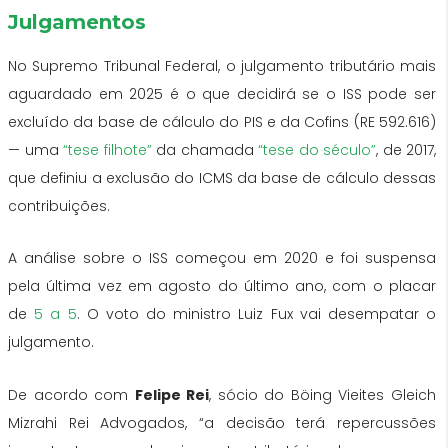
Julgamentos
No Supremo Tribunal Federal, o julgamento tributário mais
aguardado em 2025 é o que decidirá se o ISS pode ser
excluído da base de cálculo do PIS e da Cofins (RE 592.616)
— uma
“tese filhote”
da chamada
“tese do século”
, de 2017,
que definiu a exclusão do ICMS da base de cálculo dessas
contribuições.
A análise sobre o ISS começou em 2020 e foi suspensa
pela última vez em agosto do último ano, com o placar
de
5 a 5
. O voto do ministro Luiz Fux vai desempatar o
julgamento.
De acordo com
Felipe Rei
, sócio do Böing Vieites Gleich
Mizrahi Rei Advogados, “a decisão terá repercussões