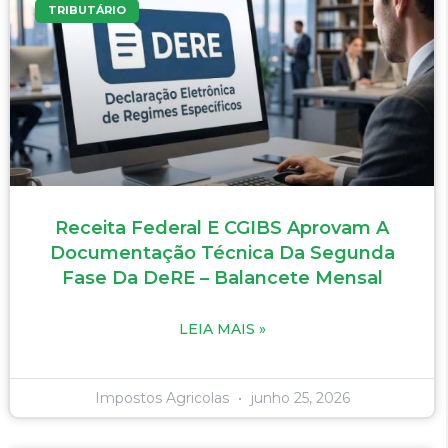
TRIBUTÁRIO
Receita Federal E CGIBS Aprovam A
Documentação Técnica Da Segunda
Fase Da DeRE – Balancete Mensal
LEIA MAIS »
Impostos Agricolas
junho 25, 2026