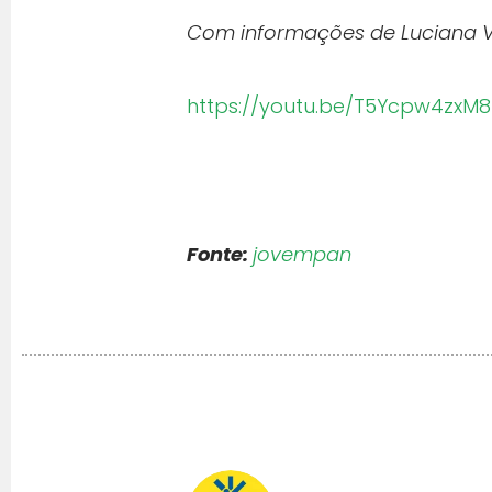
Com informações de Luciana V
https://youtu.be/T5Ycpw4zxM8
Fonte:
jovempan