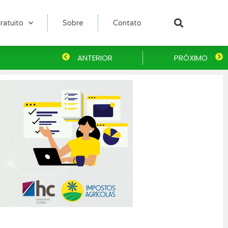
ratuito
Sobre
Contato
Pesqu
Anterior
ANTERIOR
PRÓXIMO
P