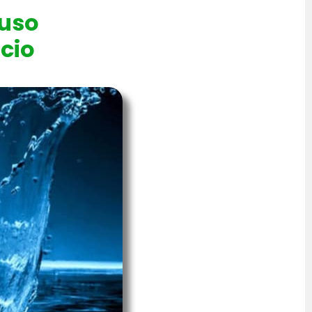
uso
cio