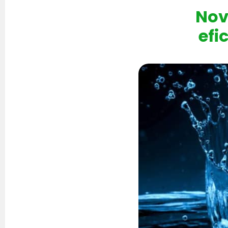
Nov
efi