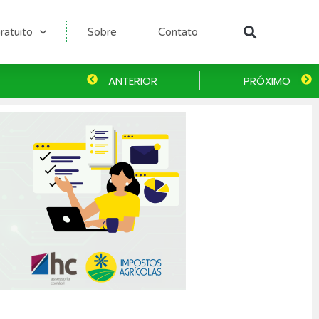
ratuito
Sobre
Contato
Pesqu
Anterior
ANTERIOR
PRÓXIMO
P