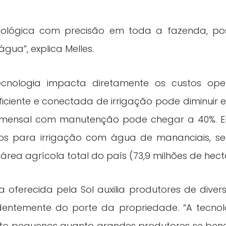
ológica com precisão em toda a fazenda, pos
gua”, explica Melles.
cnologia impacta diretamente os custos ope
ciente e conectada de irrigação pode diminuir e
mensal com manutenção pode chegar a 40%. Em 
dos para irrigação com água de mananciais, s
rea agrícola total do país (73,9 milhões de hect
a oferecida pela Sol auxilia produtores de diver
ndentemente do porte da propriedade. “A tecno
to pequenos quanto grandes produtores se bene