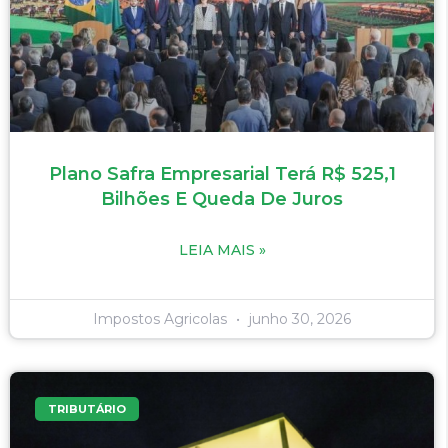
Plano Safra Empresarial Terá R$ 525,1
Bilhões E Queda De Juros
LEIA MAIS »
Impostos Agricolas
junho 30, 2026
TRIBUTÁRIO