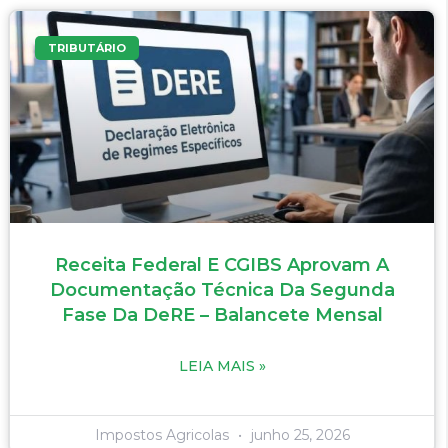
TRIBUTÁRIO
Receita Federal E CGIBS Aprovam A
Documentação Técnica Da Segunda
Fase Da DeRE – Balancete Mensal
LEIA MAIS »
Impostos Agricolas
junho 25, 2026