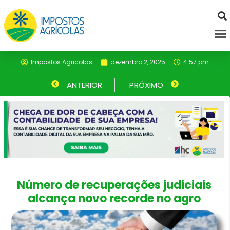
Ir
para
M
o
conteúdo
Impostos Agricolas
dezembro 2, 2025
4:57 pm
Anterior
ANTERIOR
PRÓXIMO
Próximo
Número de recuperações judiciais
alcança novo recorde no agro