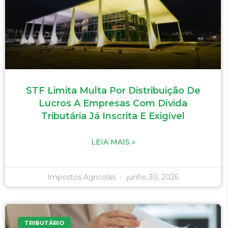
STF Limita Multa Por Distribuição De
Lucros A Empresas Com Dívida
Tributária Já Inscrita E Exigível
LEIA MAIS »
Impostos Agricolas
junho 30, 2026
TRIBUTÁRIO