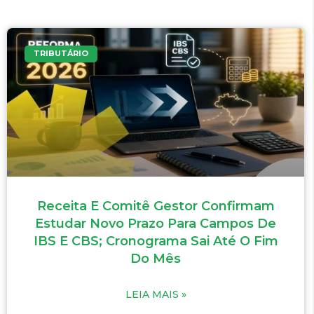
TRIBUTÁRIO
Receita E Comitê Gestor Confirmam
Estudar Novo Prazo Para Campos De
IBS E CBS; Cronograma Sai Até O Fim
Do Mês
LEIA MAIS »