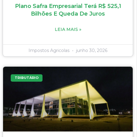
Plano Safra Empresarial Terá R$ 525,1
Bilhões E Queda De Juros
LEIA MAIS »
Impostos Agricolas
junho 30, 2026
TRIBUTÁRIO