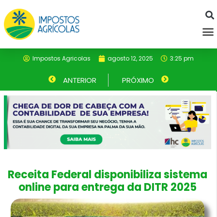
Ir
para
M
o
conteúdo
Impostos Agricolas
agosto 12, 2025
3:25 pm
Anterior
ANTERIOR
PRÓXIMO
Próximo
Receita Federal disponibiliza sistema
online para entrega da DITR 2025