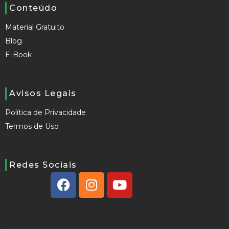
Conteúdo
Material Gratuito
Blog
E-Book
Avisos Legais
Política de Privacidade
Termos de Uso
Redes Sociais
F
I
Y
a
n
o
c
s
u
e
t
t