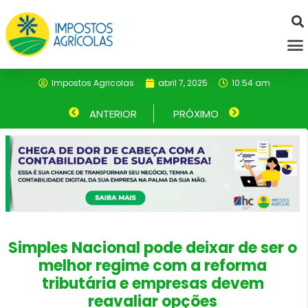
Ir
para
M
o
conteúdo
Impostos Agricolas
abril 7, 2025
10:54 am
Anterior
ANTERIOR
PRÓXIMO
Próximo
Simples Nacional pode deixar de ser o
melhor regime com a reforma
tributária e empresas devem
reavaliar opções