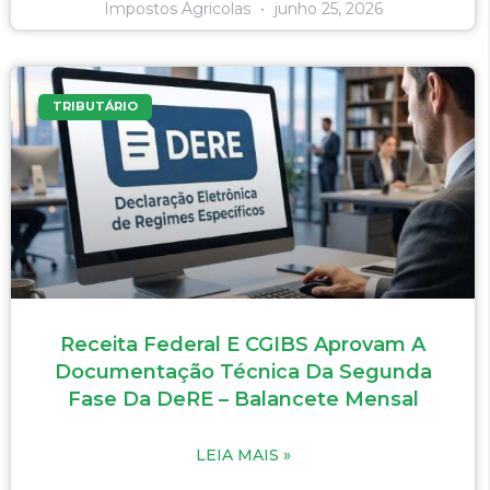
Impostos Agricolas
junho 25, 2026
TRIBUTÁRIO
Receita Federal E CGIBS Aprovam A
Documentação Técnica Da Segunda
Fase Da DeRE – Balancete Mensal
LEIA MAIS »