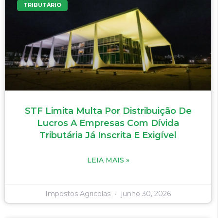
TRIBUTÁRIO
STF Limita Multa Por Distribuição De
Lucros A Empresas Com Dívida
Tributária Já Inscrita E Exigível
LEIA MAIS »
Impostos Agricolas
junho 30, 2026