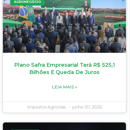
AGRONEGÓCIO
Plano Safra Empresarial Terá R$ 525,1
Bilhões E Queda De Juros
LEIA MAIS »
Impostos Agricolas
junho 30, 2026