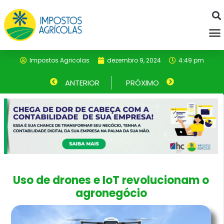
Ir
para
M
o
conteúdo
Impostos Agricolas
dezembro 9, 2024
4:49 pm
Anterior
ANTERIOR
PRÓXIMO
Próximo
Uso de drones e IoT revolucionam o
agronegócio