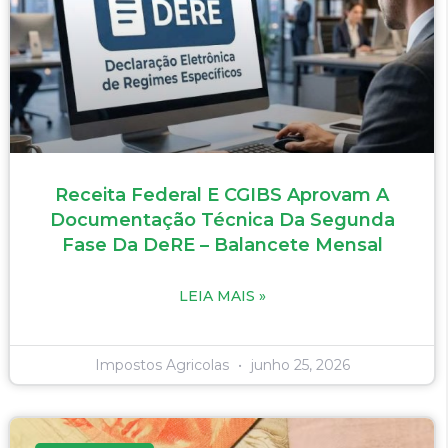
Receita Federal E CGIBS Aprovam A
Documentação Técnica Da Segunda
Fase Da DeRE – Balancete Mensal
LEIA MAIS »
Impostos Agricolas
junho 25, 2026