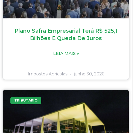
Plano Safra Empresarial Terá R$ 525,1
Bilhões E Queda De Juros
LEIA MAIS »
Impostos Agricolas
junho 30, 2026
TRIBUTÁRIO