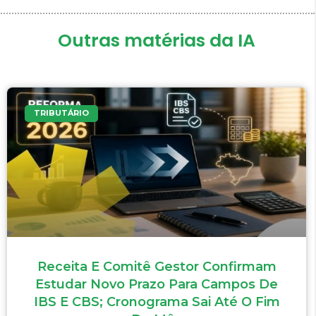
Outras matérias da IA
TRIBUTÁRIO
Receita E Comitê Gestor Confirmam
Estudar Novo Prazo Para Campos De
IBS E CBS; Cronograma Sai Até O Fim