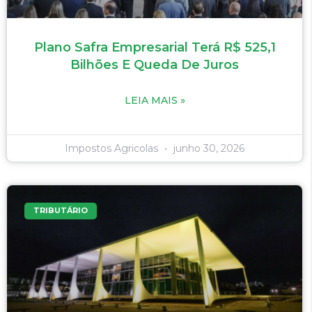
Plano Safra Empresarial Terá R$ 525,1
Bilhões E Queda De Juros
LEIA MAIS »
Impostos Agricolas
junho 30, 2026
TRIBUTÁRIO