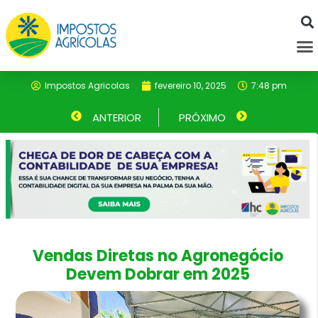
Ir
para
M
o
conteúdo
Impostos Agricolas
fevereiro 10, 2025
7:48 pm
Anterior
ANTERIOR
PRÓXIMO
Próximo
Vendas Diretas no Agronegócio
Devem Dobrar em 2025