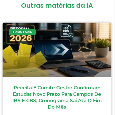
Outras matérias da IA
TRIBUTÁRIO
Receita E Comitê Gestor Confirmam
Estudar Novo Prazo Para Campos De
IBS E CBS; Cronograma Sai Até O Fim
Do Mês