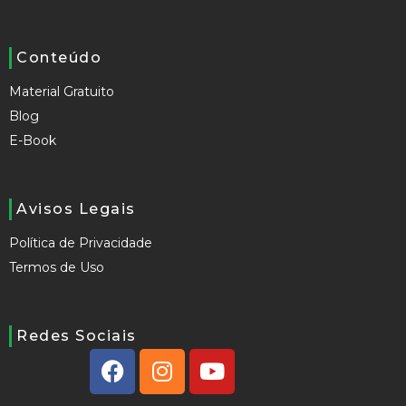
Conteúdo
Material Gratuito
Blog
E-Book
Avisos Legais
Política de Privacidade
Termos de Uso
Redes Sociais
F
I
Y
a
n
o