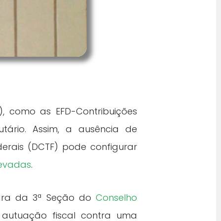
), como as EFD-Contribuições
ibutário. Assim, a ausência de
derais (DCTF) pode configurar
levadas
.
mara da 3ª Seção do
Conselho
utuação fiscal contra uma