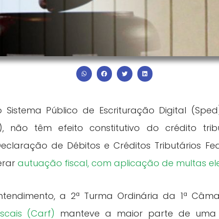
 Sistema Público de Escrituração Digital (Sped
is), não têm efeito constitutivo do crédito tr
claração de Débitos e Créditos Tributários Fe
erar
autuação fiscal, com aplicação de multas e
ntendimento, a 2ª Turma Ordinária da 1ª Câ
scais (Carf)
manteve a maior parte de uma a