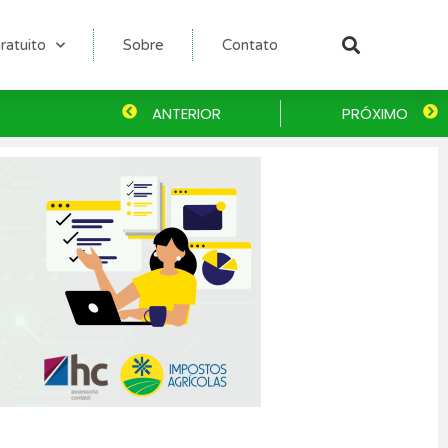
ratuito
Sobre
Contato
Pesqu
Anterior
ANTERIOR
PRÓXIMO
P