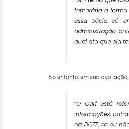
“Um tema que pode 
temerária a forma 
essa sócia só e
administração ant
qual ato que ela ter
No entanto, em sua avaliação,
“O Carf está ref
informações, outr
na DCTF, se eu não