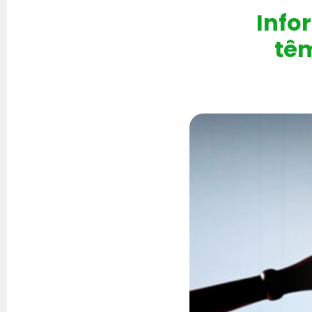
Info
têm