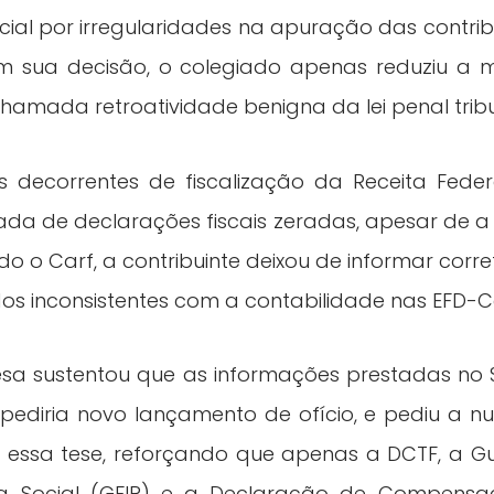
al por irregularidades na apuração das contrib
m sua decisão, o colegiado apenas reduziu a m
hamada retroatividade benigna da lei penal tribu
 decorrentes de fiscalização da Receita Federa
rada de declarações fiscais zeradas, apesar de
ndo o Carf, a contribuinte deixou de informar cor
s inconsistentes com a contabilidade nas EFD-Co
sa sustentou que as informações prestadas no Sp
impediria novo lançamento de ofício, e pediu a n
ou essa tese, reforçando que apenas a DCTF, a 
ia Social (GFIP) e a Declaração de Compen