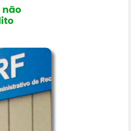
 não
ito