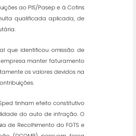
uições ao PIS/Pasep e à Cofins
ulta qualificada aplicada, de
tária.
l que identificou omissão de
 a empresa manter faturamento
retamente os valores devidos na
ntribuições.
ed tinham efeito constitutivo
ulidade do auto de infração. O
Guia de Recolhimento do FGTS e
sação (DCOMP) possuem força