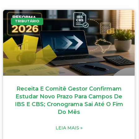
TRIBUTÁRIO
Receita E Comitê Gestor Confirmam
Estudar Novo Prazo Para Campos De
IBS E CBS; Cronograma Sai Até O Fim
Do Mês
LEIA MAIS »