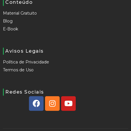
Conteúdo
Material Gratuito
Blog
E-Book
Avisos Legais
Política de Privacidade
Termos de Uso
Redes Sociais
F
I
Y
a
n
o
c
s
u
e
t
t