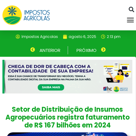
Ir
para
M
o
conteúdo
Impostos Agricolas
agosto 6, 2025
2:13 pm
Anterior
ANTERIOR
PRÓXIMO
Próximo
Setor de Distribuição de Insumos
Agropecuários registra faturamento
de R$ 167 bilhões em 2024