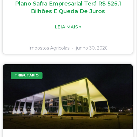
Plano Safra Empresarial Terá R$ 525,1
Bilhões E Queda De Juros
LEIA MAIS »
Impostos Agricolas
junho 30, 2026
TRIBUTÁRIO