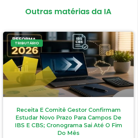
Outras matérias da IA
TRIBUTÁRIO
Receita E Comitê Gestor Confirmam
Estudar Novo Prazo Para Campos De
IBS E CBS; Cronograma Sai Até O Fim
Do Mês