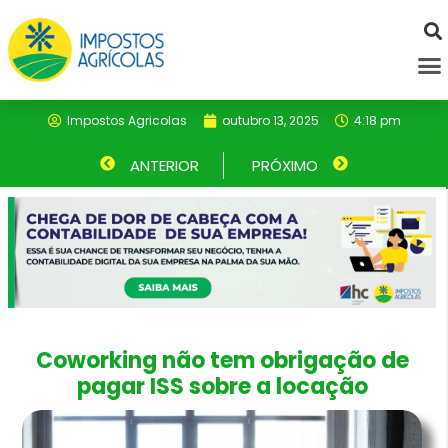
Ir
para
M
o
conteúdo
Impostos Agricolas
outubro 13, 2025
4:18 pm
Anterior
ANTERIOR
PRÓXIMO
Próximo
Coworking não tem obrigação de
pagar ISS sobre a locação