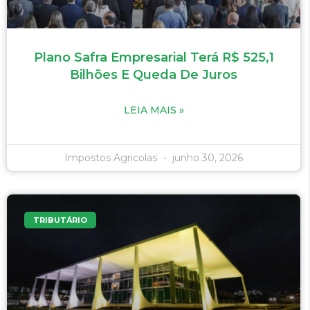
Plano Safra Empresarial Terá R$ 525,1
Bilhões E Queda De Juros
LEIA MAIS »
Impostos Agricolas
junho 30, 2026
TRIBUTÁRIO