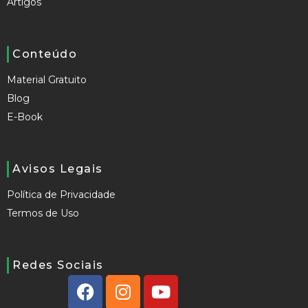
Artigos
Conteúdo
Material Gratuito
Blog
E-Book
Avisos Legais
Política de Privacidade
Termos de Uso
Redes Sociais
F
I
Y
a
n
o