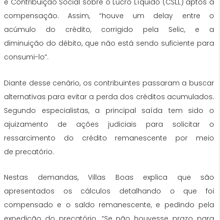
e Contribuição Social sobre o Lucro Líquido (CSLL) aptos à
compensação. Assim, “houve um delay entre o
acúmulo
do
crédito, corrigido pela Selic, e a
diminuição
do
débito, que não está sendo suficiente para
consumi-lo”.
Diante desse cenário, os contribuintes passaram a buscar
alternativas para evitar a perda dos
créditos
acumulados.
Segundo especialistas, a principal saí
da
tem sido o
ajuizamento de ações judiciais para solicitar o
ressarcimento
do
crédito remanescente por meio
de
precatório
.
Nestas demandas, Villas Boas explica que são
apresentados os cálculos detalhando o que foi
compensado e o saldo remanescente, e pedindo pela
expedição
do
precatório
. “Se não houvesse prazo para