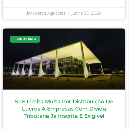
Impostos Agricolas
junho 30, 2026
TRIBUTÁRIO
STF Limita Multa Por Distribuição De
Lucros A Empresas Com Dívida
Tributária Já Inscrita E Exigível