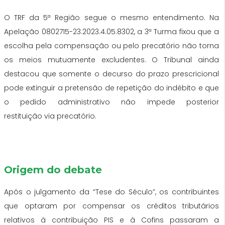
O TRF
da
5ª Região segue o mesmo entendimento. Na
Apelação 0802715-23.2023.4.05.8302, a 3ª Turma fixou que a
escolha pela compensação ou pelo
precatório
não torna
os meios mutuamente excludentes. O Tribunal ainda
destacou que somente o decurso
do
prazo prescricional
pode extinguir a pretensão de repetição
do
indébito e que
o pedido administrativo não impede posterior
restituição
via
precatório
.
Origem
do
debate
Após o julgamento
da
“
Tese
do
Século
”, os contribuintes
que optaram por compensar os
créditos
tributários
relativos à contribuição PIS e à Cofins passaram a