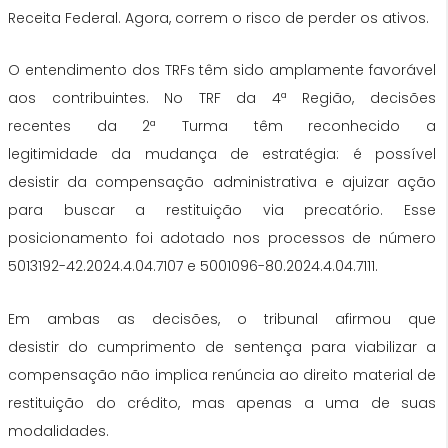
Receita Federal. Agora, correm o risco de perder os ativos.
O entendimento dos
TRFs
têm sido amplamente favorável
aos contribuintes. No TRF
da
4ª Região, decisões
recentes
da
2ª Turma têm reconhecido a
legitimidade
da
mudança de estratégia: é possível
desistir
da
compensação administrativa e ajuizar ação
para buscar a restituição
via
precatório
. Esse
posicionamento foi adotado nos processos de número
5013192-42.2024.4.04.7107 e 5001096-80.2024.4.04.7111.
Em ambas as decisões, o tribunal afirmou que
desistir
do
cumprimento de sentença para viabilizar a
compensação não implica renúncia ao direito material de
restituição
do
crédito, mas apenas a uma de suas
modalidades.