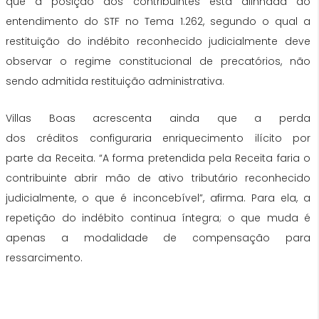
que a posição dos contribuintes está alinhada ao
entendimento
do
STF no Tema 1.262, segundo o qual a
restituição
do
indébito reconhecido judicialmente deve
observar o regime constitucional de precatórios, não
sendo admitida restituição administrativa.
Villas Boas acrescenta ainda que a perda
dos
créditos
configuraria enriquecimento ilícito por
parte
da
Receita. “A forma pretendida pela Receita faria o
contribuinte abrir mão de ativo tributário reconhecido
judicialmente, o que é inconcebível”, afirma. Para ela, a
repetição
do
indébito continua íntegra; o que muda é
apenas a modalidade de compensação para
ressarcimento.