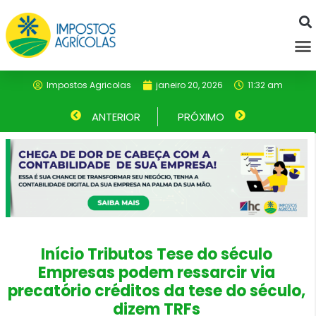
Ir
para
M
o
conteúdo
Impostos Agricolas
janeiro 20, 2026
11:32 am
Anterior
ANTERIOR
PRÓXIMO
Próximo
Início Tributos Tese do século
Empresas podem ressarcir via
precatório créditos da tese do século,
dizem TRFs