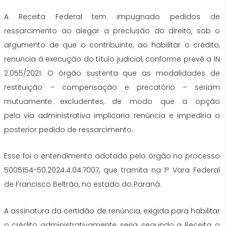
A Receita Federal tem impugnado pedidos de
ressarcimento ao alegar a preclusão
do
direito, sob o
argumento de que o contribuinte, ao habilitar o crédito,
renuncia à execução
do
título judicial, conforme prevê a IN
2.055/2021. O órgão sustenta que as modalidades de
restituição – compensação e
precatório
– seriam
mutuamente excludentes, de modo que a opção
pela
via
administrativa implicaria renúncia e impediria o
posterior pedido de ressarcimento.
Esse foi o entendimento adotado pelo órgão no processo
5005154-50.2024.4.04.7007, que tramita na 1ª Vara Federal
de Francisco Beltrão, no estado
do
Paraná.
A assinatura
da
certidão de renúncia, exigida para habilitar
o crédito administrativamente, seria, segundo a Receita, o