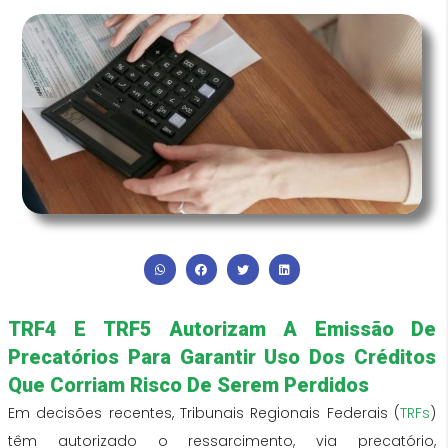
TRF4 E TRF5 Autorizam A Emissão De
Precatórios Para Garantir Uso Dos Créditos
Que Corriam Risco De Serem Perdidos
Em decisões recentes, Tribunais Regionais Federais (
TRFs
)
têm autorizado o ressarcimento,
via
precatório
,