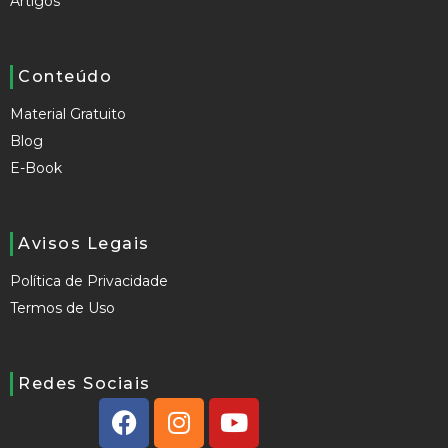
Artigos
Conteúdo
Material Gratuito
Blog
E-Book
Avisos Legais
Política de Privacidade
Termos de Uso
Redes Sociais
F
I
Y
a
n
o