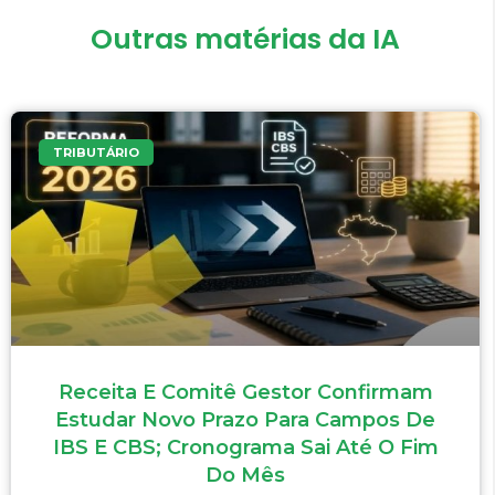
Outras matérias da IA
TRIBUTÁRIO
Receita E Comitê Gestor Confirmam
Estudar Novo Prazo Para Campos De
IBS E CBS; Cronograma Sai Até O Fim
Do Mês