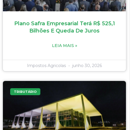
Plano Safra Empresarial Terá R$ 525,1
Bilhões E Queda De Juros
LEIA MAIS »
Impostos Agricolas
junho 30, 2026
TRIBUTÁRIO