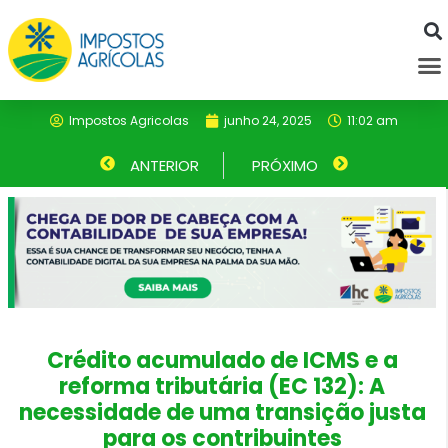
Ir
para
M
o
conteúdo
Impostos Agricolas
junho 24, 2025
11:02 am
Anterior
ANTERIOR
PRÓXIMO
Próximo
Crédito acumulado de ICMS e a
reforma tributária (EC 132): A
necessidade de uma transição justa
para os contribuintes