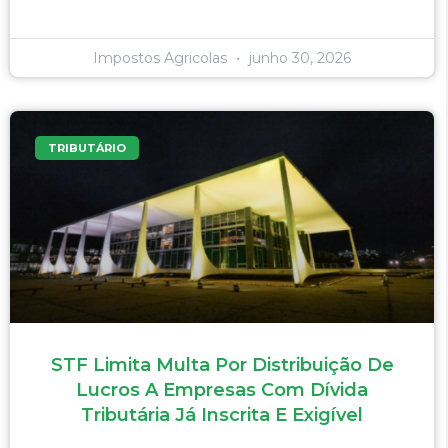
Impostos Agricolas
junho 30, 2026
TRIBUTÁRIO
STF Limita Multa Por Distribuição De
Lucros A Empresas Com Dívida
Tributária Já Inscrita E Exigível